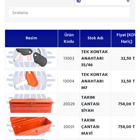
Sıralama
Ürün
Fiyat (KDV
Resim
Stok Adı
Kodu
Hariç)
TEK KONTAK
13003
ANAHTARI
32,50 TR
55/46
TEK KONTAK
13004
ANAHTARI
32,50 TR
MF
TAKIM
20029
ÇANTASI
754,00 TR
SİYAH
TAKIM
20031
ÇANTASI
754,00 TR
MAVİ