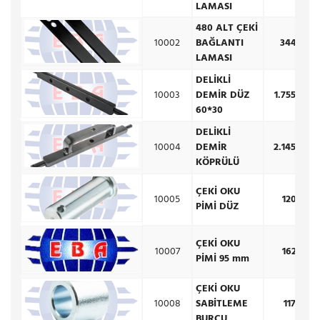
LAMASI
480 ALT ÇEKİ
10002
BAĞLANTI
344,50 
LAMASI
DELİKLİ
10003
DEMİR DÜZ
1.755,00 
60*30
DELİKLİ
10004
DEMİR
2.145,00 
KÖPRÜLÜ
ÇEKİ OKU
10005
120,90 
PİMİ DÜZ
ÇEKİ OKU
10007
162,50 
PİMİ 95 mm
ÇEKİ OKU
10008
SABİTLEME
117,00 
BURCU