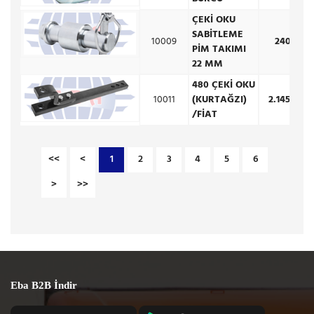
ÇEKİ OKU
SABİTLEME
10009
240,50 
PİM TAKIMI
22 MM
480 ÇEKİ OKU
10011
(KURTAĞZI)
2.145,00 
/FİAT
<<
<
1
2
3
4
5
6
>
>>
Eba B2B İndir