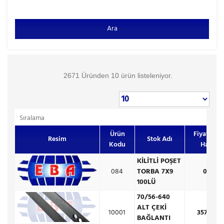
Ara
2671 Üründen 10 ürün listeleniyor.
Sıralama
Ürün
Fiyat (KD
Resim
Stok Adı
Kodu
Hariç)
KİLİTLİ POŞET
084
TORBA 7X9
0,00 
100LÜ
70/56-640
ALT ÇEKİ
10001
357,50 
BAĞLANTI