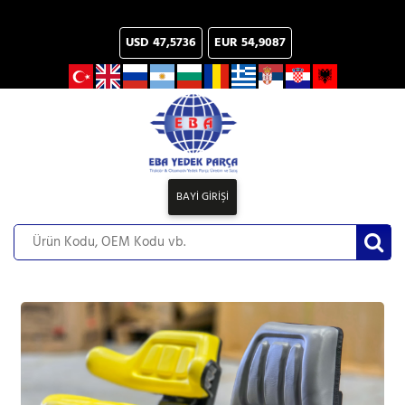
USD
47,5736
EUR
54,9087
BAYİ GİRİŞİ